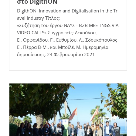
στο DigithON
DigithON. Innovation and Digitalisation in the Tr
avel Industry Τίτλος:
«Συζήτηση του έργου ΝΑΥΣ - B2B MEETINGS VIA
VIDEO CALLS» Συγγραφείς: Δεκούλου,
E., Ορφανίδου, Γ., Ευθυμίου, Λ., Σδουκόπουλος
Δελτίο τύπου της Τελικής εκδήλωσης
Ε., Πέρρα Β-Μ., και Μποϊλέ, Μ. Ημερομηνία
της πράξης ΝΑΥΣ στη Μυτιλήνη
δημοσίευσης: 24 Φεβρουαρίου 2021
Εκδηλώσεις
Νέα