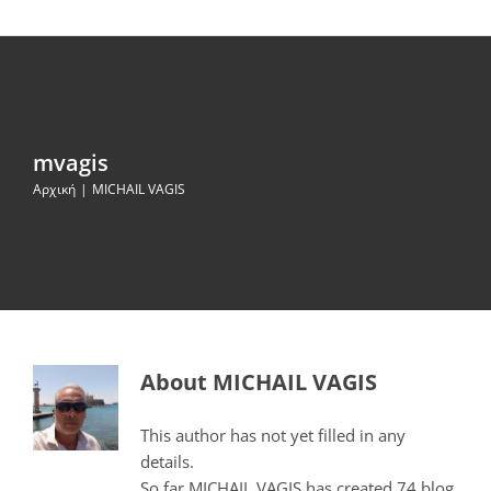
mvagis
Αρχική
MICHAIL VAGIS
About
MICHAIL VAGIS
This author has not yet filled in any
details.
So far MICHAIL VAGIS has created 74 blog