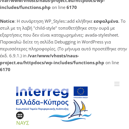
/var/www/vhosts/naus-project.eu/httpdocs/wp-
includes/functions.php
on line
6170
Notice
: Η συνάρτηση WP_Styles::add κλήθηκε
εσφαλμένα
. Το
στυλ με τη λαβή "child-style" τοποθετήθηκε στην ουρά με
εξαρτήσεις που δεν είναι καταχωρημένες: avada-stylesheet.
Παρακαλώ δείτε τη σελίδα
Debugging in WordPress
για
περισσότερες πληροφορίες. (Το μήνυμα αυτό προστέθηκε στην
έκδ. 6.9.1.) in
/var/www/vhosts/naus-
project.eu/httpdocs/wp-includes/functions.php
on line
6170
Μετάβαση
στο
περιεχόμενο