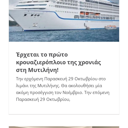
Έρχεται το πρώτο
κρουαζιερόπλοιο της χρονιάς
στη Μυτιλήνη!
Την ερχόμενη Παρασκευή 29 Οκτωβρίου στο
λιμάνι της Μυτιλήνης. Θα ακολουθήσει μία
ακόμη προσέγγιση τον Νοέμβριο. Την επόμενη
Πρόγραμμα “ΝΑΥΣ” για την προώθηση
Παρασκευή 29 Οκτωβρίου,
τοπικών προϊόντων στην κρουαζιέρα
Εκδηλώσεις
Νέα