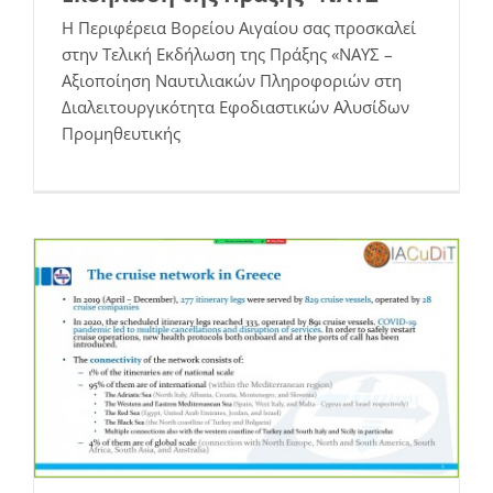
Η Περιφέρεια Βορείου Αιγαίου σας προσκαλεί
στην Τελική Εκδήλωση της Πράξης «ΝΑΥΣ –
Αξιοποίηση Ναυτιλιακών Πληροφοριών στη
Διαλειτουργικότητα Εφοδιαστικών Αλυσίδων
Παρουσίαση της πράξης ΝΑΥΣ στο
Προμηθευτικής
επιστημονικό συνέδριο IACuDiT 2021
Επιστημονικά Άρθρα
Νέα