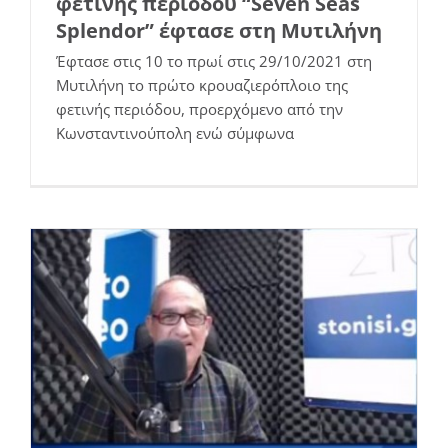
φετινής περιόδου “Seven Seas
Splendor” έφτασε στη Μυτιλήνη
Έφτασε στις 10 το πρωί στις 29/10/2021 στη
Μυτιλήνη το πρώτο κρουαζιερόπλοιο της
Τρεις προσεγγίσεις κρουαζιερόπλοιων
φετινής περιόδου, προερχόμενο από την
στη Μυτιλήνη…καιρού επιτρέποντος
Κωνσταντινούπολη ενώ σύμφωνα
Νέα