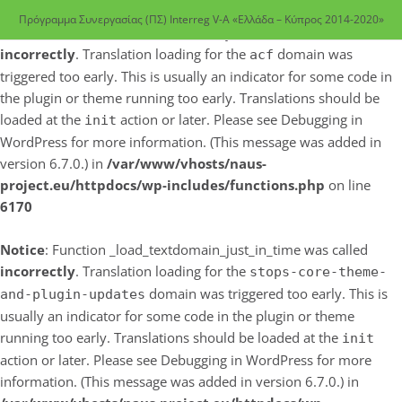
Πρόγραμμα Συνεργασίας (ΠΣ) Interreg V-A «Ελλάδα – Κύπρος 2014-2020»
Notice
: Function _load_textdomain_just_in_time was called
incorrectly
. Translation loading for the
domain was
acf
triggered too early. This is usually an indicator for some code in
the plugin or theme running too early. Translations should be
loaded at the
action or later. Please see
Debugging in
init
WordPress
for more information. (This message was added in
version 6.7.0.) in
/var/www/vhosts/naus-
project.eu/httpdocs/wp-includes/functions.php
on line
6170
Notice
: Function _load_textdomain_just_in_time was called
incorrectly
. Translation loading for the
stops-core-theme-
domain was triggered too early. This is
and-plugin-updates
usually an indicator for some code in the plugin or theme
running too early. Translations should be loaded at the
init
action or later. Please see
Debugging in WordPress
for more
information. (This message was added in version 6.7.0.) in