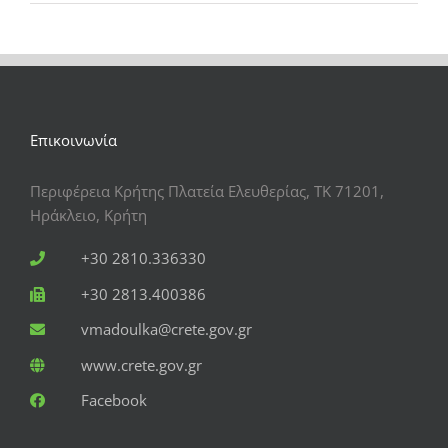
Επικοινωνία
Περιφέρεια Κρήτης Πλατεία Ελευθερίας, ΤΚ 71201,
Ηράκλειο, Κρήτη
+30 2810.336330
+30 2813.400386
vmadoulka@crete.gov.gr
www.crete.gov.gr
Facebook