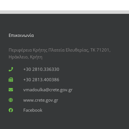
Επικοινωνία
Περιφέρεια Κρήτης Πλατεία Ελευθερίας, ΤΚ 71201,
Ηράκλειο, Κρήτη
+30 2810.336330
+30 2813.400386
vmadoulka@crete.gov.gr
www.crete.gov.gr
Facebook