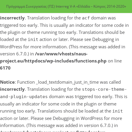
Πρόγραμμα Συνεργασίας (ΠΣ) Interreg V-A «Ελλάδα – Κύπρος 2014-2020»
Notice
: Function _load_textdomain_just_in_time was called
incorrectly
. Translation loading for the
domain was
acf
triggered too early. This is usually an indicator for some code in
the plugin or theme running too early. Translations should be
loaded at the
action or later. Please see
Debugging in
init
WordPress
for more information. (This message was added in
version 6.7.0.) in
/var/www/vhosts/naus-
project.eu/httpdocs/wp-includes/functions.php
on line
6170
Notice
: Function _load_textdomain_just_in_time was called
incorrectly
. Translation loading for the
stops-core-theme-
domain was triggered too early. This is
and-plugin-updates
usually an indicator for some code in the plugin or theme
running too early. Translations should be loaded at the
init
action or later. Please see
Debugging in WordPress
for more
information. (This message was added in version 6.7.0.) in