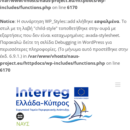
/var/www/vhosts/naus-project.eu/httpdocs/wp-
includes/functions.php
on line
6170
Notice
: Η συνάρτηση WP_Styles::add κλήθηκε
εσφαλμένα
. Το
στυλ με τη λαβή "child-style" τοποθετήθηκε στην ουρά με
εξαρτήσεις που δεν είναι καταχωρημένες: avada-stylesheet.
Παρακαλώ δείτε τη σελίδα
Debugging in WordPress
για
περισσότερες πληροφορίες. (Το μήνυμα αυτό προστέθηκε στην
έκδ. 6.9.1.) in
/var/www/vhosts/naus-
project.eu/httpdocs/wp-includes/functions.php
on line
6170
Μετάβαση
στο
περιεχόμενο