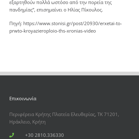
εξαρτηθούν πολλά ωστόσο από την πορεία της
πανδημίας”, επισημαίνει ο Ηλίας Πίκουλος.
Πηγή:
https://www.stonisi.gr/post/20930/erxetai-to-
prwto-kroyazieroploio-ths-xronias-video
Επικοινωνία
Περιφέρεια Κρήτης Πλατεία Ελευθερίας, ΤΚ 71201,
Ηράκλειο, Κρήτη
+30 2810.336330