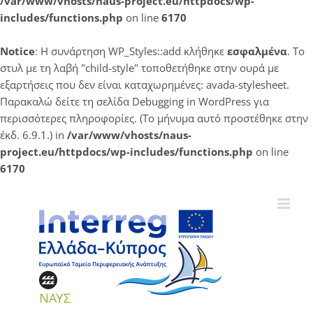
/var/www/vhosts/naus-project.eu/httpdocs/wp-
includes/functions.php
on line
6170
Notice
: Η συνάρτηση WP_Styles::add κλήθηκε
εσφαλμένα
. Το
στυλ με τη λαβή "child-style" τοποθετήθηκε στην ουρά με
εξαρτήσεις που δεν είναι καταχωρημένες: avada-stylesheet.
Παρακαλώ δείτε τη σελίδα
Debugging in WordPress
για
περισσότερες πληροφορίες. (Το μήνυμα αυτό προστέθηκε στην
έκδ. 6.9.1.) in
/var/www/vhosts/naus-
project.eu/httpdocs/wp-includes/functions.php
on line
6170
Μετάβαση
στο
περιεχόμενο