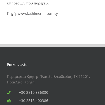
υπηρεσιών που παρέχει».
Πηγή: www.kathimerini.com.cy
Επικοινωνία
Περιφέρεια Κρήτης Πλατεία Ελευθερίας, ΤΚ 71201,
Ηράκλειο, Κρήτη
+30 2810.336330
+30 2813.400386