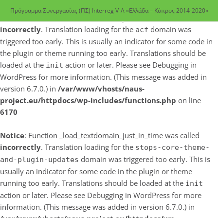
Πρόγραμμα Συνεργασίας (ΠΣ) Interreg V-A «Ελλάδα – Κύπρος 2014-2020»
Notice
: Function _load_textdomain_just_in_time was called
incorrectly
. Translation loading for the
domain was
acf
triggered too early. This is usually an indicator for some code in
the plugin or theme running too early. Translations should be
loaded at the
action or later. Please see
Debugging in
init
WordPress
for more information. (This message was added in
version 6.7.0.) in
/var/www/vhosts/naus-
project.eu/httpdocs/wp-includes/functions.php
on line
6170
Notice
: Function _load_textdomain_just_in_time was called
incorrectly
. Translation loading for the
stops-core-theme-
domain was triggered too early. This is
and-plugin-updates
usually an indicator for some code in the plugin or theme
running too early. Translations should be loaded at the
init
action or later. Please see
Debugging in WordPress
for more
information. (This message was added in version 6.7.0.) in