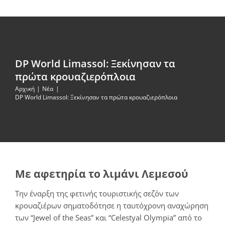
DP World Limassol: Ξεκίνησαν τα
πρώτα κρουαζιερόπλοια
Αρχική
Νέα
DP World Limassol: Ξεκίνησαν τα πρώτα κρουαζιερόπλοια
Mε αφετηρία το λιμάνι Λεμεσού
Την έναρξη της φετινής τουριστικής σεζόν των
κρουαζιέρων σηματοδότησε η ταυτόχρονη αναχώρηση
των “Jewel of the Seas” και “Celestyal Olympia” από το