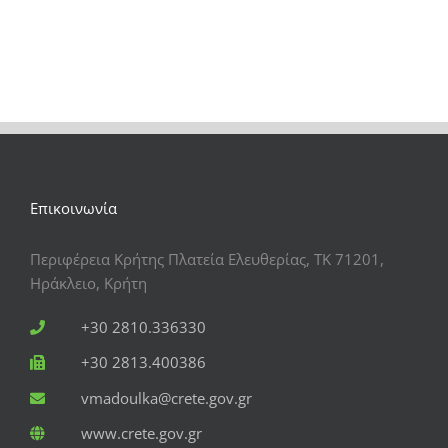
Επικοινωνία
Περιφέρεια Κρήτης Πλατεία Ελευθερίας, ΤΚ 71201,
Ηράκλειο, Κρήτη
+30 2810.336330
+30 2813.400386
vmadoulka@crete.gov.gr
www.crete.gov.gr