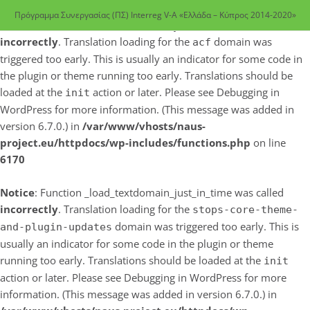
Πρόγραμμα Συνεργασίας (ΠΣ) Interreg V-A «Ελλάδα – Κύπρος 2014-2020»
Notice
: Function _load_textdomain_just_in_time was called
incorrectly
. Translation loading for the
domain was
acf
triggered too early. This is usually an indicator for some code in
the plugin or theme running too early. Translations should be
loaded at the
action or later. Please see
Debugging in
init
WordPress
for more information. (This message was added in
version 6.7.0.) in
/var/www/vhosts/naus-
project.eu/httpdocs/wp-includes/functions.php
on line
6170
Notice
: Function _load_textdomain_just_in_time was called
incorrectly
. Translation loading for the
stops-core-theme-
domain was triggered too early. This is
and-plugin-updates
usually an indicator for some code in the plugin or theme
running too early. Translations should be loaded at the
init
action or later. Please see
Debugging in WordPress
for more
information. (This message was added in version 6.7.0.) in