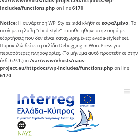
/var/www/vhosts/naus-project.eu/httpdocs/wp-
includes/functions.php
on line
6170
Notice
: Η συνάρτηση WP_Styles::add κλήθηκε
εσφαλμένα
. Το
στυλ με τη λαβή "child-style" τοποθετήθηκε στην ουρά με
εξαρτήσεις που δεν είναι καταχωρημένες: avada-stylesheet.
Παρακαλώ δείτε τη σελίδα
Debugging in WordPress
για
περισσότερες πληροφορίες. (Το μήνυμα αυτό προστέθηκε στην
έκδ. 6.9.1.) in
/var/www/vhosts/naus-
project.eu/httpdocs/wp-includes/functions.php
on line
6170
Μετάβαση
στο
περιεχόμενο