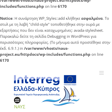
/var/www/vhosts/naus-project.eu/httpdocs/wp-
includes/functions.php
on line
6170
Notice
: Η συνάρτηση WP_Styles::add κλήθηκε
εσφαλμένα
. Το
στυλ με τη λαβή "child-style" τοποθετήθηκε στην ουρά με
εξαρτήσεις που δεν είναι καταχωρημένες: avada-stylesheet.
Παρακαλώ δείτε τη σελίδα
Debugging in WordPress
για
περισσότερες πληροφορίες. (Το μήνυμα αυτό προστέθηκε στην
έκδ. 6.9.1.) in
/var/www/vhosts/naus-
project.eu/httpdocs/wp-includes/functions.php
on line
6170
Μετάβαση
στο
περιεχόμενο