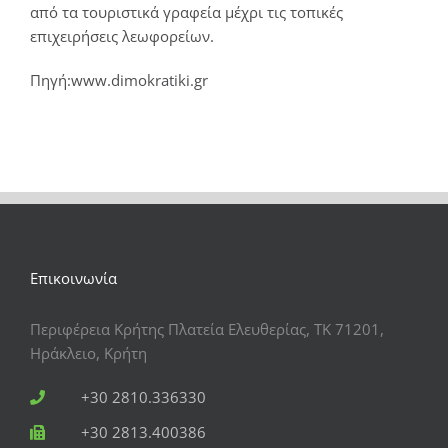
από τα τουριστικά γραφεία μέχρι τις τοπικές
επιχειρήσεις λεωφορείων.
Πηγή:
www.dimokratiki.gr
Επικοινωνία
Περιφέρεια Κρήτης Πλατεία Ελευθερίας, ΤΚ 71201,
Ηράκλειο, Κρήτη
+30 2810.336330
+30 2813.400386