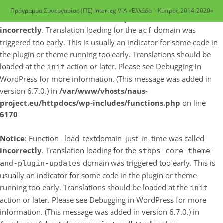
Πρόγραμμα Συνεργασίας (ΠΣ) Interreg V-A «Ελλάδα – Κύπρος 2014-2020»
Notice
: Function _load_textdomain_just_in_time was called
incorrectly
. Translation loading for the
domain was
acf
triggered too early. This is usually an indicator for some code in
the plugin or theme running too early. Translations should be
loaded at the
action or later. Please see
Debugging in
init
WordPress
for more information. (This message was added in
version 6.7.0.) in
/var/www/vhosts/naus-
project.eu/httpdocs/wp-includes/functions.php
on line
6170
Notice
: Function _load_textdomain_just_in_time was called
incorrectly
. Translation loading for the
stops-core-theme-
domain was triggered too early. This is
and-plugin-updates
usually an indicator for some code in the plugin or theme
running too early. Translations should be loaded at the
init
action or later. Please see
Debugging in WordPress
for more
information. (This message was added in version 6.7.0.) in