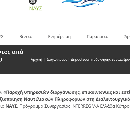
ΥΣ
Βίντεο
Ενημέρωση
Παραδοτέα
Άρ
ντος από
υ
Αρχική
Διαγωνισμοί
Δημοσίευση πρόσκλησης ενδιαφέρον
ον
«Παροχή υπηρεσιών διοργάνωσης, επικοινωνίας και εστ
ξιοποίηση Ναυτιλιακών Πληροφοριών στη Διαλειτουργικ
μιο
ΝΑΥΣ
, Πρόγραμμα Συνεργασίας INTERREG V-A Ελλάδα Κύπρο