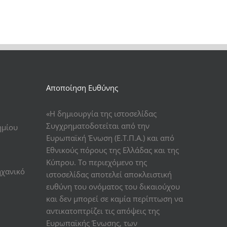
Αποποίηση Ευθύνης
«Η δημιουργία της ιστοσελίδας
Συγχρηματοδοτείται από την
ημίου
Ευρωπαϊκή Ένωση (Ε.Τ.Π.Α.) και από
Εθνικούς πόρους της Ελλάδας και της
Κύπρου. Το περιεχόμενο της
ηχανικό
ιστοσελίδας αποτελεί αποκλειστική
ευθύνη του ονόματος του δικαιούχου
και δεν μπορεί σε καμία περίπτωση να
αντικατοπτρίζει τις απόψεις της
Ευρωπαϊκής Ένωσης, των