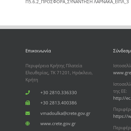
Π5.6.2_ΠΡΟΣΦΟΡΑ_ΣΥΝΑΝΤΗΣΗ ΛΑΡΝΑΚΑ_ΕΙΠΛ_3
Επικοινωνία
Σύνδεσμ
Περιφέρεια Κρήτης Πλατεία
Ιστοσελ
Ελευθερίας, ΤΚ 71201, Ηράκλειο,
www.gre
Κρήτη
Ιστοσελί
της ΕΕ:
+30 2810.336330
http://e
+30 2813.400386
Περιφέρ
vmadoulka@crete.gov.gr
https://
www.crete.gov.gr
Περιφέρε