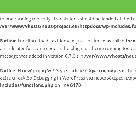
Notice
: Function _load_textdomain_just_in_time was called
inco
theme running too early. Translations should be loaded at the
in
/var/www/vhosts/naus-project.eu/httpdocs/wp-includes/f
Notice
: Function _load_textdomain_just_in_time was called
inco
an indicator for some code in the plugin or theme running too ea
message was added in version 6.7.0.) in
/var/www/vhosts/naus
Notice
: Η συνάρτηση WP_Styles::add κλήθηκε
εσφαλμένα
. Το 
δείτε τη σελίδα
Debugging in WordPress
για περισσότερες πληρο
includes/functions.php
on line
6170
Μετάβαση
στο
περιεχόμενο