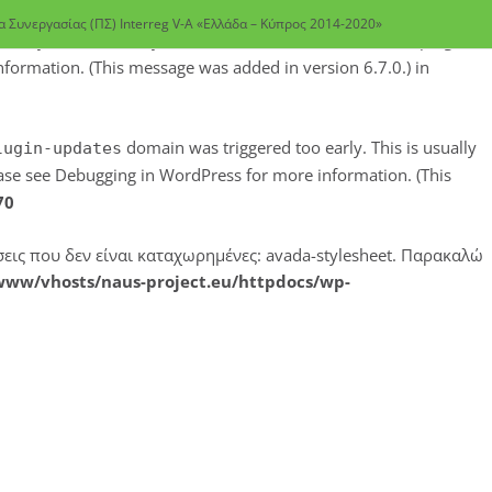
 Συνεργασίας (ΠΣ) Interreg V-A «Ελλάδα – Κύπρος 2014-2020»
early. This is usually an indicator for some code in the plugin or
formation. (This message was added in version 6.7.0.) in
domain was triggered too early. This is usually
lugin-updates
ease see
Debugging in WordPress
for more information. (This
70
ήσεις που δεν είναι καταχωρημένες: avada-stylesheet. Παρακαλώ
www/vhosts/naus-project.eu/httpdocs/wp-