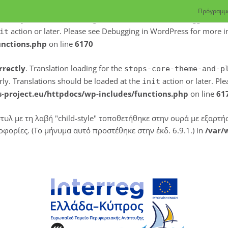
Πρόγραμμα
rrectly
. Translation loading for the
domain was triggered too 
acf
action or later. Please see
Debugging in WordPress
for more in
it
unctions.php
on line
6170
rrectly
. Translation loading for the
stops-core-theme-and-p
rly. Translations should be loaded at the
action or later. Pl
init
-project.eu/httpdocs/wp-includes/functions.php
on line
61
στυλ με τη λαβή "child-style" τοποθετήθηκε στην ουρά με εξαρτ
φορίες. (Το μήνυμα αυτό προστέθηκε στην έκδ. 6.9.1.) in
/var/