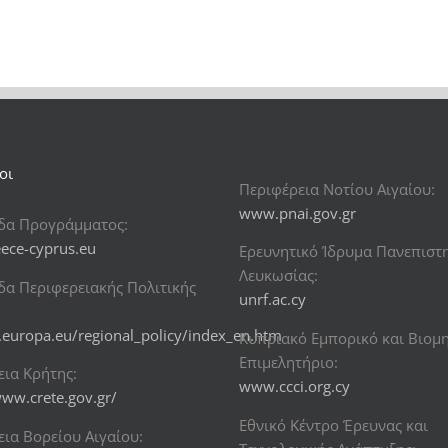
οι
Περιφέρεια Νοτίου Αιγαίου:
www.pnai.gov.gr
ίδα Προγράμματος:
ece-cyprus.eu
Ερευνητικό Ίδρυμα Πανεπιστ
Λευκωσίας:
δα Περιφερειακής Πολιτικής
unrf.ac.cy
c.europa.eu/regional_policy/index_en.htm
Κυπριακό Εμπορικό και Βιομ
Επιμελητήριο:
εια Κρήτης:
www.ccci.org.cy
www.crete.gov.gr/
Εθνικό Κέντρο Έρευνας και
ια Βορείου Αιγαίου: